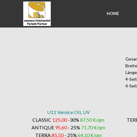
HOME
Gesa
Breit
Läng
4-Sei
4-Seit
U11 Vernice OIL UV
CLASSIC
125,00
-30%
87,50 €/qm
TER
ANTIQUE
95,60
- 25%
71,70 €/qm
TERRA
85,50
- 25%
64,10 €/qm