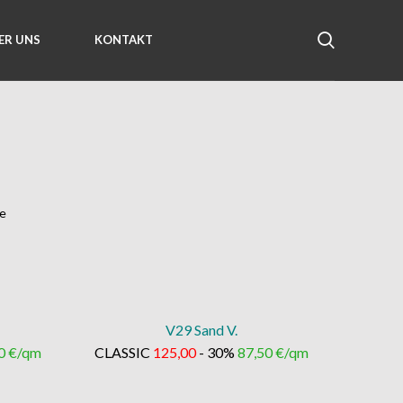
ER UNS
KONTAKT
he
V29 Sand V.
0 €/qm
CLASSIC
125,00
- 30%
87,50 €/qm