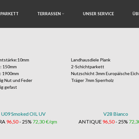
PARKETT
TERRASSEN
UNSER SERVICE
ÜB
mtstärke:10mm
Landhausdiele Plank
e: 150mm
2-Schichtparkett
e: 1900mm
Nutzschicht 3mm Europäische Eic
tig Nut und Feder
Träger 7mm Sperrholz
ig gefast
U09 Smoked OIL UV
V28 Bianco
RA
96,50
- 25%
72,30 €/qm
ANTIQUE
96,50
- 25%
72,3