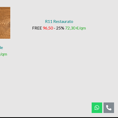
R11 Restaurato
FREE
96,50
- 25%
72,30 €/qm
le
€/qm